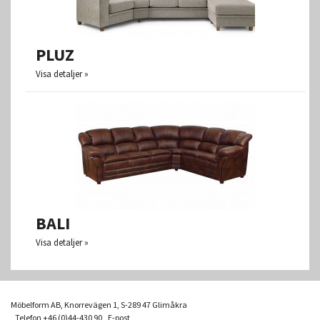
PLUZ
Visa detaljer
BALI
Visa detaljer
Möbelform AB, Knorrevägen 1, S-289 47 Glimåkra
Telefon +46 (0)44-430 90 E-post