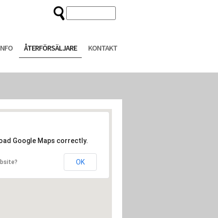
INFO
ÅTERFÖRSÄLJARE
KONTAKT
load Google Maps correctly.
OK
bsite?