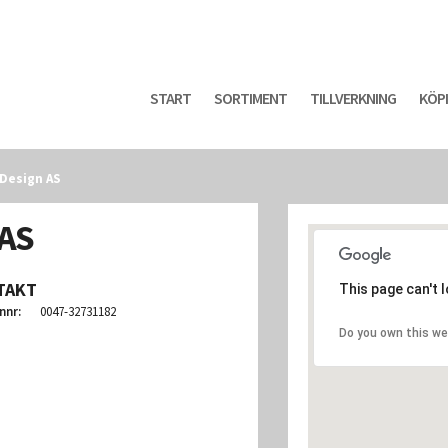
START
SORTIMENT
TILLVERKNING
KÖP
Design AS
AS
TAKT
This page can't 
nnr:
0047-32731182
Do you own this we