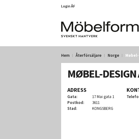
Login ÅF
Hem
Återförsäljare
Norge
Møbel-
MØBEL-DESIGN 
ADRESS
KON
Gata:
17 Mai gata 1
Telefo
Postkod:
3611
Stad:
KONGSBERG